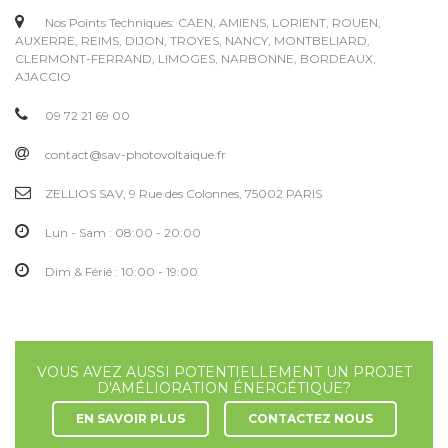
Nos Points Techniques: CAEN, AMIENS, LORIENT, ROUEN,
AUXERRE, REIMS, DIJON, TROYES, NANCY, MONTBELIARD,
CLERMONT-FERRAND, LIMOGES, NARBONNE, BORDEAUX,
AJACCIO
09 72 21 69 00
contact@sav-photovoltaique.fr
ZELLIOS SAV, 9 Rue des Colonnes, 75002 PARIS
Lun - Sam : 08:00 - 20:00
Dim & Férié : 10:00 - 19:00
VOUS AVEZ AUSSI POTENTIELLEMENT UN PROJET
D'AMÉLIORATION ÉNERGÉTIQUE?
EN SAVOIR PLUS
CONTACTEZ NOUS