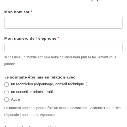
Si
Mon nom est
*
Je
vous
souhaite
êtes
un
être
Mon numéro de Téléphone
*
humain,
ne
rappelé(e)
remplissez
si possible un mobile afin que notre collaborateur puisse facilement vous
pas
joindre
ce
champ.
Je souhaite être mis en relation avec
un technicien (dépannage, conseil technique..)
un conseiller administratif
Autre
Le numéro appelant pourra être un mobile (technicien - Astreinte) ou un fixe
régionale ( une de nos Agences)