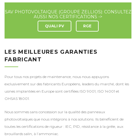
SAV PHOTOVOLTAIQUE (GROUPE ZELLIOS): CONSULTEZ
AUSSI NOS CERTIFICATIONS ->
QUALI PV
RGE
LES MEILLEURES GARANTIES
FABRICANT
Pour tous nos projets de maintenance, nous nous appuyons
exclusivement sur des fabricants Européens, leaders du marché, dont les
usines implantées en Europe sont certifiées ISO 9001, ISO 14001 et
OHSAS 18001.
Nous sommes sans concession sur la qualité des panneaux
photovoltaïques que nous intégrons à nos solutions. Ils bénéficient de
toutes les certifications de rigueur : IEC, PID, résistance à la grêle, aux
brouillards salin, à l’ammoniac.