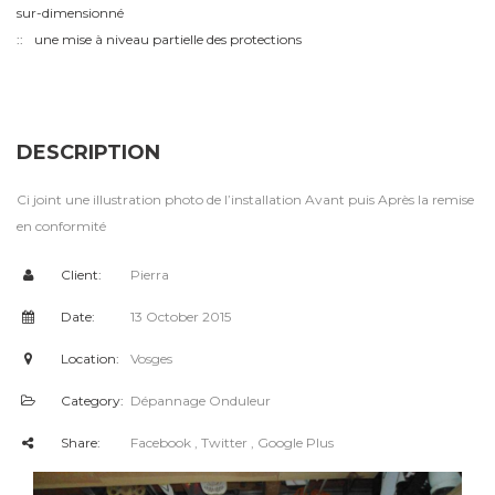
sur-dimensionné
une mise à niveau partielle des protections
DESCRIPTION
Ci joint une illustration photo de l’installation Avant puis Après la remise
en conformité
Client:
Pierra
Date:
13 October 2015
Location:
Vosges
Category:
Dépannage Onduleur
Share:
Facebook
, Twitter
, Google Plus