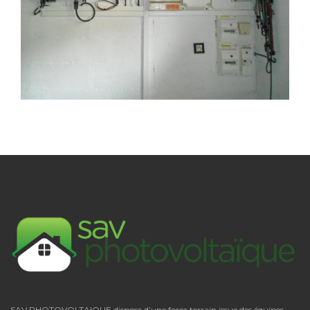
SAV PHOTOVOLTAIQUE dispose d’une force terrain issue des équipes